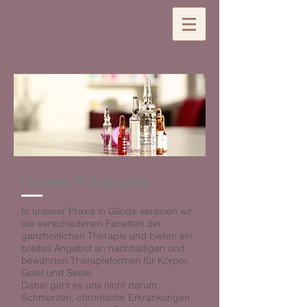
Unsere Philosophie
In unserer Praxis in Glinde vereinen wir
die verschiedenen Facetten der
ganzheitlichen Therapie und bieten ein
breites Angebot an nachhaltigen und
bewährten Therapieformen für Körper,
Geist und Seele.
Dabei geht es uns nicht darum,
Schmerzen, chronische Erkrankungen