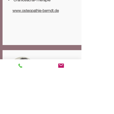
www.osteopathie-berndt.de
Angelika Jarolim
HP für Psychotherapie, Yogalehrerin
BDY/EYU
Therapeutische Begleitung