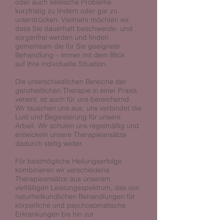
oder auch seelische Probleme
kurzfristig zu lindern oder gar zu
unterdrücken. Vielmehr möchten wir,
dass Sie dauerhaft beschwerde- und
sorgenfrei werden und finden
gemeinsam die für Sie geeignete
Behandlung – immer mit dem Blick
auf Ihre individuelle Situation.
Die unterschiedlichen Bereiche der
ganzheitlichen Therapie in einer Praxis
vereint, ist auch für uns bereichernd.
Wir tauschen uns aus, uns verbindet die
Lust und Begeisterung für unsere
Arbeit. Wir schulen uns regelmäßig und
entwickeln unsere Therapieansätze
dadurch stetig weiter.
Für bestmögliche Heilungserfolge
kombinieren wir verschiedene
Therapieansätze aus unserem
vielfältigen Leistungsspektrum, das von
naturheilkundlichen Behandlungen für
körperliche und psychosomatische
Erkrankungen bis hin zur