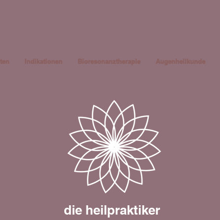
ten
Indikationen
Bioresonanztherapie
Augenheilkunde
die heilpraktiker